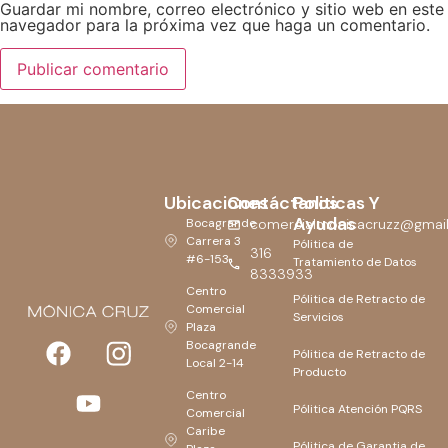
Guardar mi nombre, correo electrónico y sitio web en este
navegador para la próxima vez que haga un comentario.
Ubicaciones
Contáctanos
Politicas Y
Ayudas
Bocagrande
comercialmonicacruzz@gmai
Carrera 3
Pólitica de
316
#6-153
Tratamiento de Datos
8333933
Centro
Pólitica de Retracto de
Comercial
Servicios
Plaza
Bocagrande
Pólitica de Retracto de
Local 2-14
Producto
Centro
Pólitica Atención PQRS
Comercial
Caribe
Pólitica de Garantia de