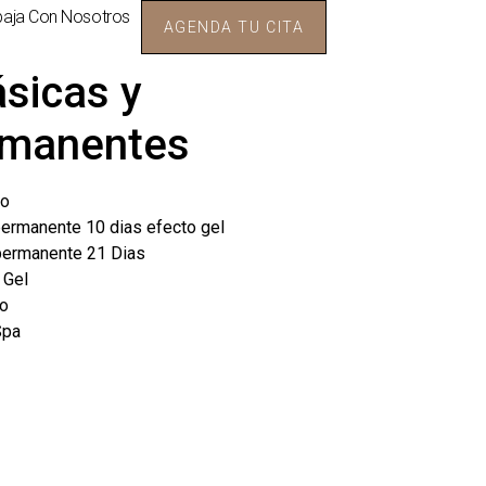
baja Con Nosotros
AGENDA TU CITA
sicas y
rmanentes
co
ermanente 10 dias efecto gel
ermanente 21 Dias
 Gel
co
Spa