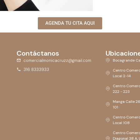
AGENDA TU CITA AQUI
Contáctanos
Ubicacion
comercialmonicacruzz@gmail.com
Bocagrande Ca
316 8333933
Centro Comerc
Local 2-14
Centro Comerci
222 - 223
Manga Calle 26,
101
Centro Comerci
Local 108
Centro Comerc
Diagonal 38 A, 