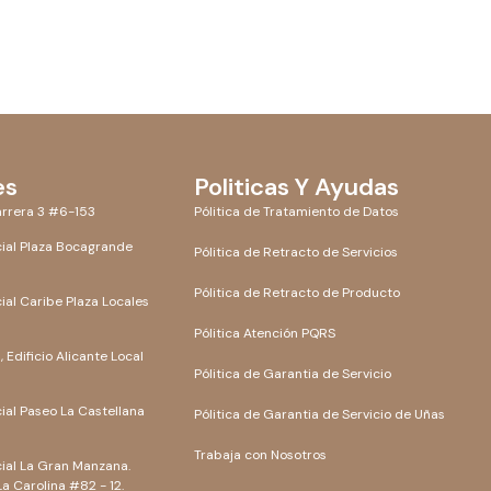
es
Politicas Y Ayudas
rrera 3 #6-153
Pólitica de Tratamiento de Datos
ial Plaza Bocagrande
Pólitica de Retracto de Servicios
Pólitica de Retracto de Producto
al Caribe Plaza Locales
Pólitica Atención PQRS
 Edificio Alicante Local
Pólitica de Garantia de Servicio
al Paseo La Castellana
Pólitica de Garantia de Servicio de Uñas
Trabaja con Nosotros
ial La Gran Manzana.
La Carolina #82 - 12.