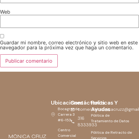
Web
Guardar mi nombre, correo electrónico y sitio web en este
navegador para la próxima vez que haga un comentario.
Ubicaciones
Contáctanos
Politicas Y
Ayudas
Bocagrande
comercialmonicacruzz@gmai
Carrera 3
Pólitica de
316
#6-153
Tratamiento de Datos
8333933
Centro
Pólitica de Retracto de
Comercial
Servicios