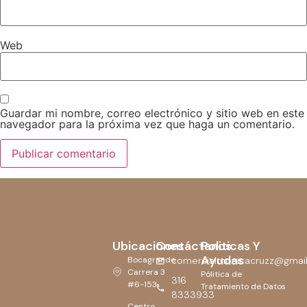
Web
Guardar mi nombre, correo electrónico y sitio web en este
navegador para la próxima vez que haga un comentario.
Ubicaciones
Contáctanos
Politicas Y
Ayudas
Bocagrande
comercialmonicacruzz@gmai
Carrera 3
Pólitica de
316
#6-153
Tratamiento de Datos
8333933
Centro