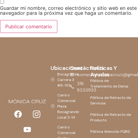
Guardar mi nombre, correo electrónico y sitio web en este
navegador para la próxima vez que haga un comentario.
Ubicaciones
Contáctanos
Politicas Y
Ayudas
Bocagrande
comercialmonicacruzz@gmai
Carrera 3
Pólitica de
316
#6-153
Tratamiento de Datos
8333933
Centro
Pólitica de Retracto de
Comercial
Servicios
Plaza
Bocagrande
Pólitica de Retracto de
Local 2-14
Producto
Centro
Pólitica Atención PQRS
Comercial