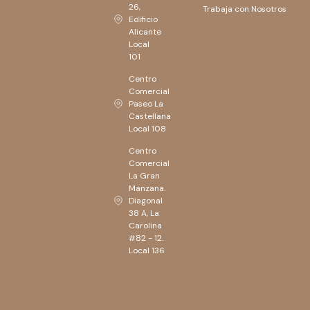
26,
Trabaja con Nosotros
Edificio
Alicante
Local
101
Centro
Comercial
Paseo La
Castellana
Local 108
Centro
Comercial
La Gran
Manzana.
Diagonal
38 A, La
Carolina
#82 - 12.
Local 136