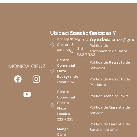
Ubicaciones
Contáctanos
Politicas Y
Ayudas
Bocagrande
comercialmonicacruzz@gmai
Carrera 3
Pólitica de
316
#6-153
Tratamiento de Datos
8333933
Centro
Pólitica de Retracto de
Comercial
Servicios
Plaza
Bocagrande
Pólitica de Retracto de
Local 2-14
Producto
Centro
Pólitica Atención PQRS
Comercial
Caribe
Pólitica de Garantia de
Plaza
Servicio
Locales
222 - 223
Pólitica de Garantia de
Manga
Servicio de Uñas
Calle