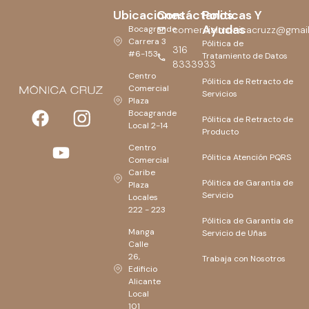
Ubicaciones
Contáctanos
Politicas Y
Ayudas
Bocagrande
comercialmonicacruzz@gmai
Carrera 3
Pólitica de
316
#6-153
Tratamiento de Datos
8333933
Centro
Pólitica de Retracto de
Comercial
Servicios
Plaza
Bocagrande
Pólitica de Retracto de
Local 2-14
Producto
Centro
Pólitica Atención PQRS
Comercial
Caribe
Pólitica de Garantia de
Plaza
Servicio
Locales
222 - 223
Pólitica de Garantia de
Manga
Servicio de Uñas
Calle
26,
Trabaja con Nosotros
Edificio
Alicante
Local
101