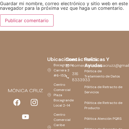
Guardar mi nombre, correo electrónico y sitio web en este
navegador para la próxima vez que haga un comentario.
Ubicaciones
Contáctanos
Politicas Y
Ayudas
Bocagrande
comercialmonicacruzz@gmai
Carrera 3
Pólitica de
316
#6-153
Tratamiento de Datos
8333933
Centro
Pólitica de Retracto de
Comercial
Servicios
Plaza
Bocagrande
Pólitica de Retracto de
Local 2-14
Producto
Centro
Pólitica Atención PQRS
Comercial
Caribe