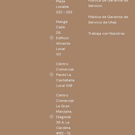
Pólitica de Garantia de
Plaza
Servicio
Locales
222 - 223
Pólitica de Garantia de
Manga
Servicio de Uñas
Calle
26,
Trabaja con Nosotros
Edificio
Alicante
Local
101
Centro
Comercial
Paseo La
Castellana
Local 108
Centro
Comercial
La Gran
Manzana.
Diagonal
38 A, La
Carolina
#82 - 12.