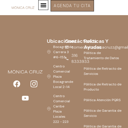
Agenda tu cita
AGENDA TU CITA
Ubicaciones
Contáctanos
Politicas Y
Ayudas
Bocagrande
comercialmonicacruzz@gmai
Carrera 3
Pólitica de
316
#6-153
Tratamiento de Datos
8333933
Centro
Pólitica de Retracto de
Comercial
Servicios
Plaza
Bocagrande
Pólitica de Retracto de
Local 2-14
Producto
Centro
Pólitica Atención PQRS
Comercial
Caribe
Pólitica de Garantia de
Plaza
Servicio
Locales
222 - 223
Pólitica de Garantia de