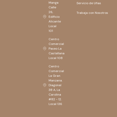
Manga
Servicio de Uñas
Calle
26,
Trabaja con Nosotros
Edificio
Alicante
Local
101
Centro
Comercial
Paseo La
Castellana
Local 108
Centro
Comercial
La Gran
Manzana.
Diagonal
38 A, La
Carolina
#82 - 12.
Local 136