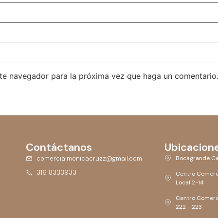
ste navegador para la próxima vez que haga un comentario
Contáctanos
Ubicacion
comercialmonicacruzz@gmail.com
Bocagrande Ca
316 8333933
Centro Comerc
Local 2-14
Centro Comerci
222 - 223