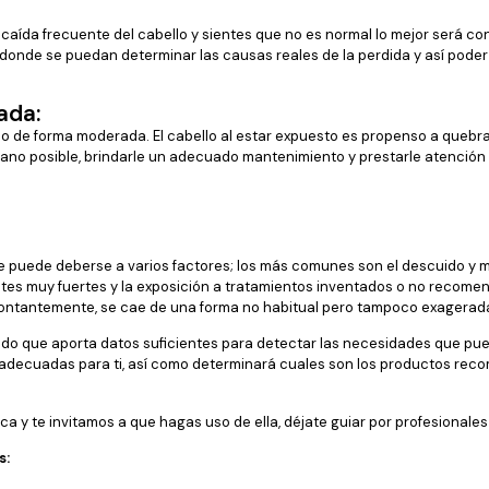
na caída frecuente del cabello y sientes que no es normal lo mejor será c
 donde se puedan determinar las causas reales de la perdida y así poder 
ada:
o de forma moderada. El cabello al estar expuesto es propenso a quebrar
no posible, brindarle un adecuado mantenimiento y prestarle atención a
e puede deberse a varios factores; los más comunes son el descuido y m
tes muy fuertes y la exposición a tratamientos inventados o no recomen
a contantemente, se cae de una forma no habitual pero tampoco exagera
fundo que aporta datos suficientes para detectar las necesidades que pu
 adecuadas para ti, así como determinará cuales son los productos rec
 te invitamos a que hagas uso de ella, déjate guiar por profesionales 
s: