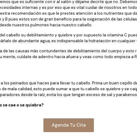
reemos que es suficiente con ir al salón y déjame decirte que no. Debem
cesidades internas y es por eso que es vital cuidar de nosotros en tod
uestra recomendación es que le prestes atención a los nutrientes que da
A y B pues estos son de gran beneficio para la oxigenación de las célula
o desde nuestros pulmones hacia nuestro cabello.
del cabello su debilitamiento y quiebre y por supuesto la vitamina C pues
áñalo de abundante agua, es indispensable la hidratación en cualquier 
 una de las causas más contundentes de debilitamiento del cuerpo y esto
u mente, cuídate de adentro hacia afuera y veas como todo empieza a flui
a los peinados que haces para llevar tu cabello. Prima un buen cepillo 
as de mala calidad, esto puede sumar a que tu cabello se quiebre y se c
paradores desde la raíz, evita los que tengan exceso de sal y parabenos,
 se cae o se quiebra?
Agenda Tu Cita