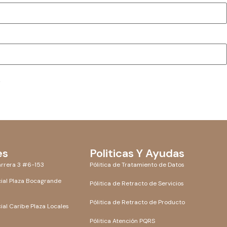
.
es
Politicas Y Ayudas
rrera 3 #6-153
Pólitica de Tratamiento de Datos
ial Plaza Bocagrande
Pólitica de Retracto de Servicios
Pólitica de Retracto de Producto
al Caribe Plaza Locales
Pólitica Atención PQRS