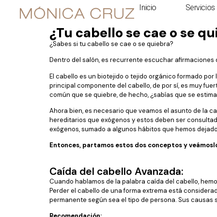
Inicio
Servicios
¿Tu cabello se cae o se q
¿Sabes si tu cabello se cae o se quiebra?
Dentro del salón, es recurrente escuchar afirmaciones 
El cabello es un biotejido o tejido orgánico formado po
principal componente del cabello, de por sí, es muy fue
común que se quiebre, de hecho, ¿sabías que se estima 
Ahora bien, es necesario que veamos el asunto de la ca
hereditarios que exógenos y estos deben ser consultado
exógenos, sumado a algunos hábitos que hemos dejado 
Entonces, partamos estos dos conceptos y veámoslo
Caída del cabello Avanzada:
Cuando hablamos de la palabra caída del cabello, hemos
Perder el cabello de una forma extrema está considerad
permanente según sea el tipo de persona. Sus causas s
Recomendación: