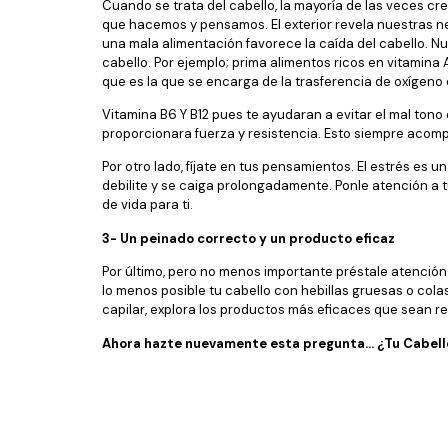
Cuando se trata del cabello, la mayoría de las veces c
que hacemos y pensamos. El exterior revela nuestras ne
una mala alimentación favorece la caída del cabello. N
cabello. Por ejemplo; prima alimentos ricos en vitamina 
que es la que se encarga de la trasferencia de oxígen
Vitamina B6 Y B12 pues te ayudaran a evitar el mal tono 
proporcionara fuerza y resistencia. Esto siempre acomp
Por otro lado, fíjate en tus pensamientos. El estrés es
debilite y se caiga prolongadamente. Ponle atención a t
de vida para ti.
3- Un peinado correcto y un producto eficaz
Por último, pero no menos importante préstale atención 
lo menos posible tu cabello con hebillas gruesas o col
capilar, explora los productos más eficaces que sean re
Ahora hazte nuevamente esta pregunta… ¿Tu Cabello