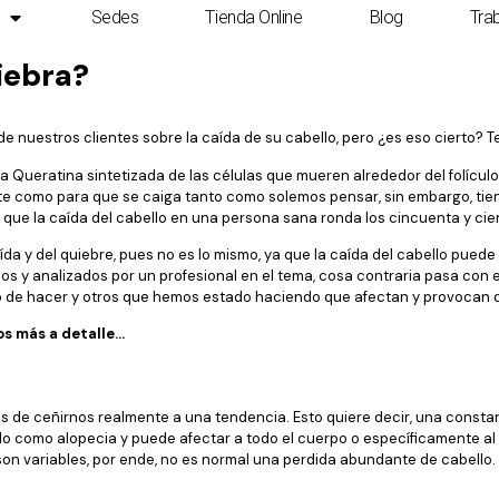
Sedes
Tienda Online
Blog
Tra
uiebra?
de nuestros clientes sobre la caída de su cabello, pero ¿es eso cierto?
r la Queratina sintetizada de las células que mueren alrededor del folícu
rte como para que se caiga tanto como solemos pensar, sin embargo, tien
que la caída del cabello en una persona sana ronda los cincuenta y cien
ída y del quiebre, pues no es lo mismo, ya que la caída del cabello pu
s y analizados por un profesional en el tema, cosa contraria pasa con e
de hacer y otros que hemos estado haciendo que afectan y provocan qu
s más a detalle…
 de ceñirnos realmente a una tendencia. Esto quiere decir, una constante
o como alopecia y puede afectar a todo el cuerpo o específicamente al 
on variables, por ende, no es normal una perdida abundante de cabello.