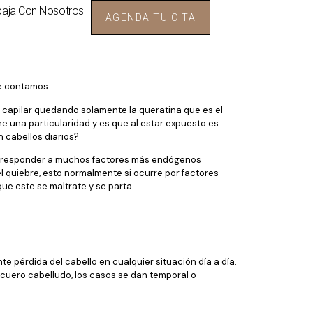
baja Con Nosotros
AGENDA TU CITA
 Te contamos…
lo capilar quedando solamente la queratina que es el
e una particularidad y es que al estar expuesto es
 cabellos diarios?
ede responder a muchos factores más endógenos
l quiebre, esto normalmente si ocurre por factores
e este se maltrate y se parta.
 pérdida del cabello en cualquier situación día a día.
cuero cabelludo, los casos se dan temporal o