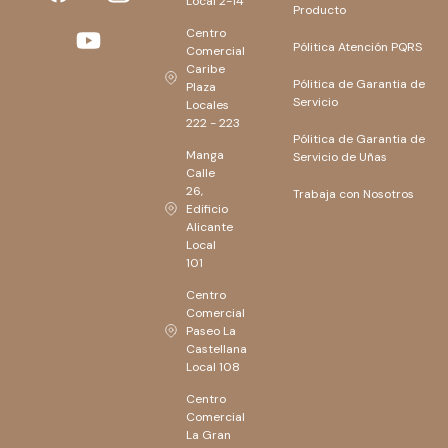
Local 2-14
Producto
Centro
Pólitica Atención PQRS
Comercial
Caribe
Pólitica de Garantia de
Plaza
Servicio
Locales
222 - 223
Pólitica de Garantia de
Manga
Servicio de Uñas
Calle
26,
Trabaja con Nosotros
Edificio
Alicante
Local
101
Centro
Comercial
Paseo La
Castellana
Local 108
Centro
Comercial
La Gran