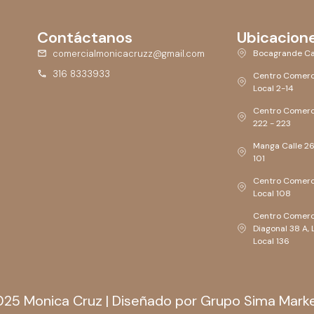
Contáctanos
Ubicacion
comercialmonicacruzz@gmail.com
Bocagrande Ca
316 8333933
Centro Comerc
Local 2-14
Centro Comerci
222 - 223
Manga Calle 26,
101
Centro Comerci
Local 108
Centro Comerc
Diagonal 38 A, 
Local 136
25 Monica Cruz | Diseñado por Grupo Sima Mark