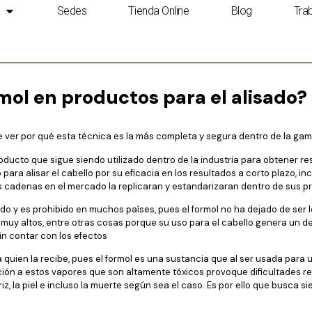
re de formol en producto
Sedes
Tienda Online
Blog
Tra
rmol en productos para el alisado?
 ver por qué esta técnica es la más completa y segura dentro de la gam
cto que sigue siendo utilizado dentro de la industria para obtener re
ara alisar el cabello por su eficacia en los resultados a corto plazo, in
s cadenas en el mercado la replicaran y estandarizaran dentro de sus p
do y es prohibido en muchos países, pues el formol no ha dejado de ser l
d muy altos, entre otras cosas porque su uso para el cabello genera un 
 sin contar con los efectos
 quien la recibe, pues el formol es una sustancia que al ser usada par
ión a estos vapores que son altamente tóxicos provoque dificultades res
riz, la piel e incluso la muerte según sea el caso. Es por ello que busca 