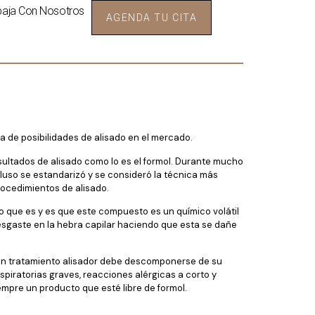
s para el alisado?
baja Con Nosotros
AGENDA TU CITA
a de posibilidades de alisado en el mercado.
sultados de alisado como lo es el formol. Durante mucho
cluso se estandarizó y se consideró la técnica más
rocedimientos de alisado.
o que es y es que este compuesto es un químico volátil
desgaste en la hebra capilar haciendo que esta se dañe
a un tratamiento alisador debe descomponerse de su
piratorias graves, reacciones alérgicas a corto y
siempre un producto que esté libre de formol.