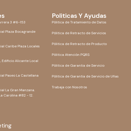
es
Politicas Y Ayudas
rrera 3 #6-153
Pólitica de Tratamiento de Datos
ial Plaza Bocagrande
Pólitica de Retracto de Servicios
Pólitica de Retracto de Producto
al Caribe Plaza Locales
Pólitica Atención PQRS
 Edificio Alicante Local
Pólitica de Garantia de Servicio
al Paseo La Castellana
Pólitica de Garantia de Servicio de Uñas
Trabaja con Nosotros
ial La Gran Manzana.
La Carolina #82 - 12.
eting