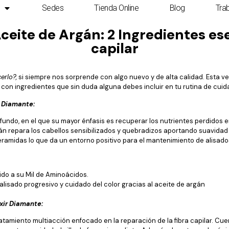
Sedes
Tienda Online
Blog
Tra
eite de Argán: 2 Ingredientes es
capilar
erlo?,
si siempre nos sorprende con algo nuevo y de alta calidad. Esta 
con ingredientes que sin duda alguna debes incluir en tu rutina de cuida
r Diamante:
undo, en el que su mayor énfasis es recuperar los nutrientes perdidos e
án repara los cabellos sensibilizados y quebradizos aportando suavidad 
eramidas lo que da un entorno positivo para el mantenimiento de alisado
bido a su Mil de Aminoácidos.
 alisado progresivo y cuidado del color gracias al aceite de argán
ixir Diamante:
amiento multiacción enfocado en la reparación de la fibra capilar. Cu