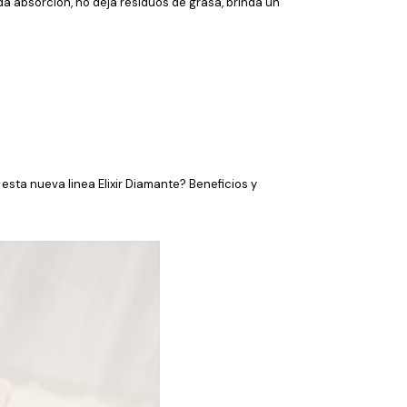
da absorción, no deja residuos de grasa, brinda un
ta nueva linea Elixir Diamante? Beneficios y