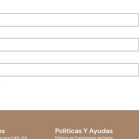
.
es
Politicas Y Ayudas
rrera 3 #6-153
Pólitica de Tratamiento de Datos