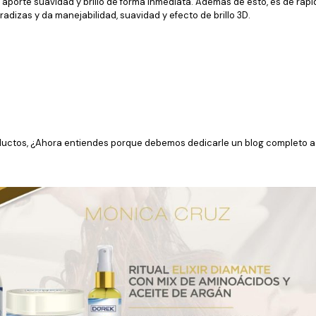
 aporte suavidad y brillo de forma inmediata. Además de esto, es de rápi
radizas y da manejabilidad, suavidad y efecto de brillo 3D.
uctos, ¿Ahora entiendes porque debemos dedicarle un blog completo a es