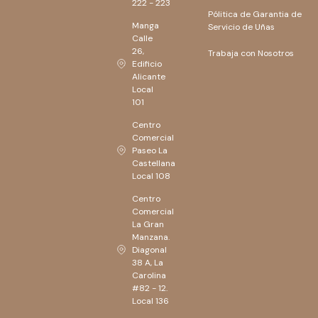
222 - 223
Pólitica de Garantia de
Manga
Servicio de Uñas
Calle
26,
Trabaja con Nosotros
Edificio
Alicante
Local
101
Centro
Comercial
Paseo La
Castellana
Local 108
Centro
Comercial
La Gran
Manzana.
Diagonal
38 A, La
Carolina
#82 - 12.
Local 136