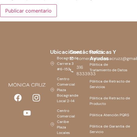
Ubicaciones
Contáctanos
Politicas Y
Ayudas
Bocagrande
comercialmonicacruzz@gmai
Carrera 3
Pólitica de
316
#6-153
Tratamiento de Datos
8333933
Centro
Pólitica de Retracto de
Comercial
Servicios
Plaza
Bocagrande
Pólitica de Retracto de
Local 2-14
Producto
Centro
Pólitica Atención PQRS
Comercial
Caribe
Pólitica de Garantia de
Plaza
Servicio
Locales