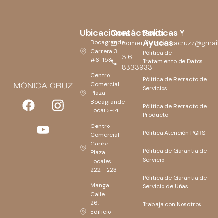
Ubicaciones
Contáctanos
Politicas Y
Ayudas
Bocagrande
comercialmonicacruzz@gmai
Carrera 3
Pólitica de
316
#6-153
Tratamiento de Datos
8333933
Centro
Pólitica de Retracto de
Comercial
Servicios
Plaza
Bocagrande
Pólitica de Retracto de
Local 2-14
Producto
Centro
Pólitica Atención PQRS
Comercial
Caribe
Pólitica de Garantia de
Plaza
Servicio
Locales
222 - 223
Pólitica de Garantia de
Manga
Servicio de Uñas
Calle
26,
Trabaja con Nosotros
Edificio