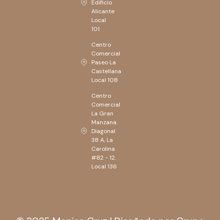
Edificio
Alicante
Local
101
Centro
Comercial
Paseo La
Castellana
Local 108
Centro
Comercial
La Gran
Manzana.
Diagonal
38 A, La
Carolina
#82 - 12.
Local 136