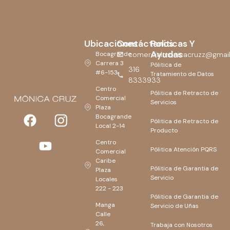
Ubicaciones
Contáctanos
Politicas Y
Ayudas
Bocagrande
comercialmonicacruzz@gmai
Carrera 3
Pólitica de
316
#6-153
Tratamiento de Datos
8333933
Centro
Pólitica de Retracto de
Comercial
Servicios
Plaza
Bocagrande
Pólitica de Retracto de
Local 2-14
Producto
Centro
Pólitica Atención PQRS
Comercial
Caribe
Pólitica de Garantia de
Plaza
Servicio
Locales
222 - 223
Pólitica de Garantia de
Manga
Servicio de Uñas
Calle
26,
Trabaja con Nosotros