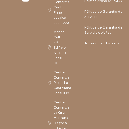
Pólitica Atención PQRS
Comercial
Caribe
Pólitica de Garantia de
Plaza
Servicio
Locales
222 - 223
Pólitica de Garantia de
Manga
Servicio de Uñas
Calle
26,
Trabaja con Nosotros
Edificio
Alicante
Local
101
Centro
Comercial
Paseo La
Castellana
Local 108
Centro
Comercial
La Gran
Manzana.
Diagonal
38 A, La